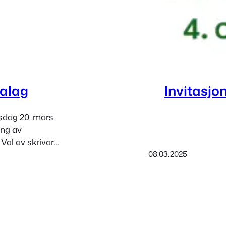
dalag
Invitasjon
rsdag 20. mars
ing av
 Val av skrivar
08.03.2025
e protokollen 5.
jennomgang av
til