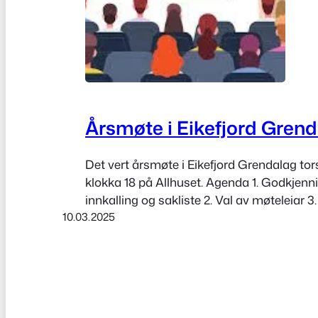
Årsmøte i Eikefjord Gren
Det vert årsmøte i Eikefjord Grendalag to
klokka 18 på Allhuset. Agenda 1. Godkjenn
innkalling og sakliste 2. Val av møteleiar 3.
10.03.2025
4. Val av to møtedeltakarar til å underskriv
Årsmelding 2024 6. Rekneskap 2024 7. G
vedtekter og forslag til endringer 8. Forslag 
arbeidsplan…