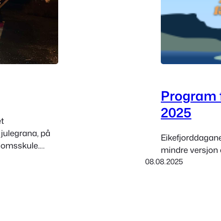
Program f
2025
t
julegrana, på
Eikefjorddagane b
domsskule.
mindre versjon 
ngar og sette
08.08.2025
p på
 antalet
. og 7. klasse