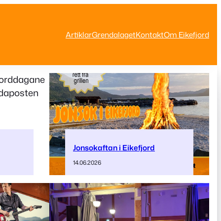
Artiklar
Grendalaget
Kontakt
Om Eikefjord
Jonsokaftan i Eikefjord
14.06.2026