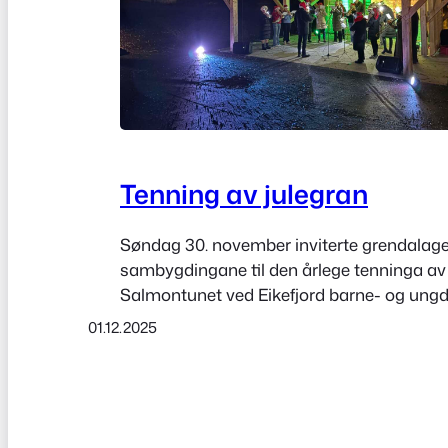
Tenning av julegran
Søndag 30. november inviterte grendalage
sambygdingane til den årlege tenninga av 
Salmontunet ved Eikefjord barne- og ung
Eikefjord skulemusikk spelte varme juleso
01.12.2025
den rette stemninga for dei som møtte op
julegrantenninga. Veret var på vår side, og
oppmøtte var usedvanleg godt. Jenter frå 6
leverte eit…