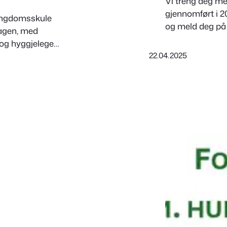
Vi treng deg me
gjennomført i 2
g ungdomsskule
og meld deg på 
dagen, med
r og hyggjelege
22.04.2025
nde frå andre
rrangementet