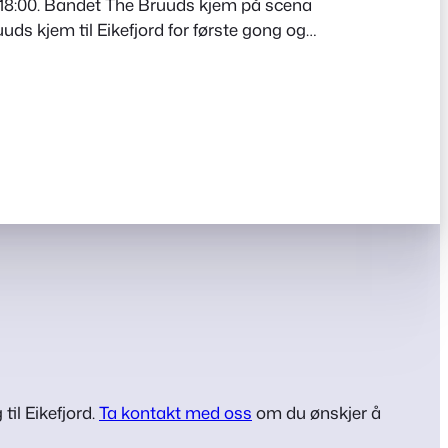
 18:00. Bandet The Bruuds kjem på scena
uuds kjem til Eikefjord for første gong og
og allsang til seint ut i nattestimene.
 2008, og har sidan den gong spelt musikk
 til…
til Eikefjord.
Ta kontakt med oss
om du ønskjer å