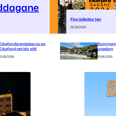
rddagane
Finn billettar her
02.08.2026
Eikefjordgrendalag.no og
Sommarjo
Eikefjord.net blir eitt!
ungdom
01.08.2026
01.08.2026