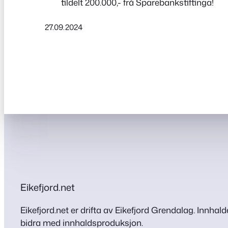
tildelt 200.000,- frå Sparebankstiftinga!
27.09.2024
Eikefjord.net
Eikefjord.net er drifta av Eikefjord Grendalag. Innhalde
bidra med innhaldsproduksjon.