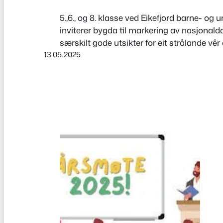
5.,6., og 8. klasse ved Eikefjord barne- o
inviterer bygda til markering av nasjonal
særskilt gode utsikter for eit strålande vê
13.05.2025
augneblink med sambygdingar og besøkja
stadar. Ta ein titt på programmet inne i a
her.