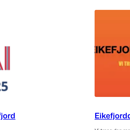
fjord
Eikefjord