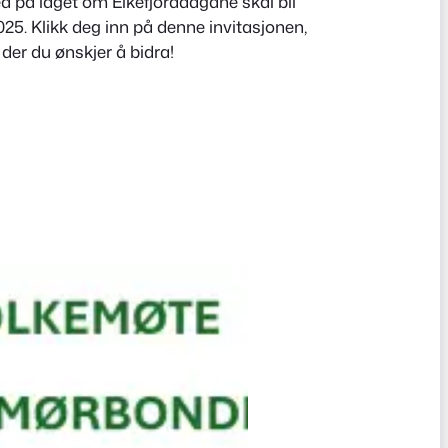
d på laget om Eikefjorddagane skal bli
025. Klikk deg inn på denne invitasjonen,
der du ønskjer å bidra!