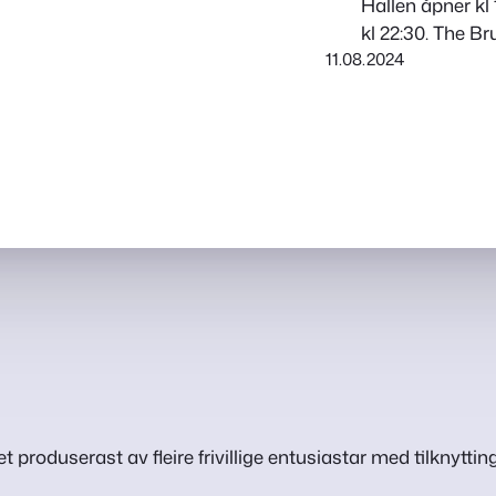
Hallen åpner kl
kl 22:30. The Br
11.08.2024
lover festivitas 
Bandet starta i
frå Bergen i Vest
t produserast av fleire frivillige entusiastar med tilknytting 