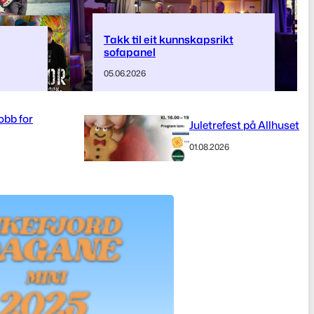
Takk til eit kunnskapsrikt
sofapanel
05.06.2026
bb for
Juletrefest på Allhuset
01.08.2026