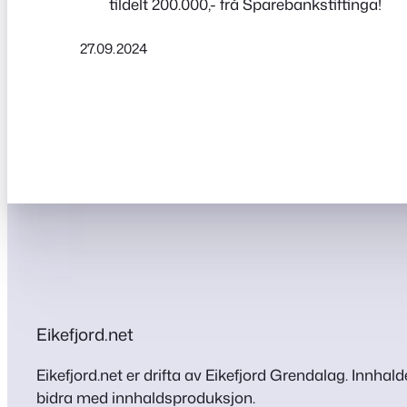
tildelt 200.000,- frå Sparebankstiftinga!
27.09.2024
Eikefjord.net
Eikefjord.net er drifta av Eikefjord Grendalag. Innhalde
bidra med innhaldsproduksjon.