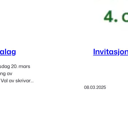
dalag
Invitasjon
rsdag 20. mars
ing av
 Val av skrivar
08.03.2025
e protokollen 5.
jennomgang av
til