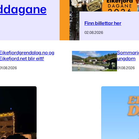
rddagane
Finn billettar her
02.08.2026
Eikefjordgrendalag.no og
Sommarjo
Eikefjord.net blir eitt!
ungdom
01.08.2026
01.08.2026