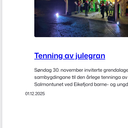
Tenning av julegran
Søndag 30. november inviterte grendalage
sambygdingane til den årlege tenninga av 
Salmontunet ved Eikefjord barne- og ung
Eikefjord skulemusikk spelte varme juleso
01.12.2025
den rette stemninga for dei som møtte op
julegrantenninga. Veret var på vår side, og
oppmøtte var usedvanleg godt. Jenter frå 6
leverte eit…