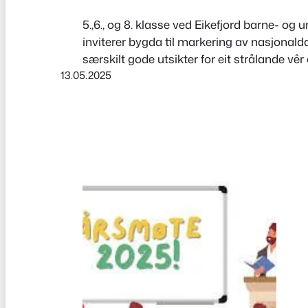
5.,6., og 8. klasse ved Eikefjord barne- o
inviterer bygda til markering av nasjonal
særskilt gode utsikter for eit strålande vê
13.05.2025
augneblink med sambygdingar og besøkja
stadar. Ta ein titt på programmet inne i a
her.