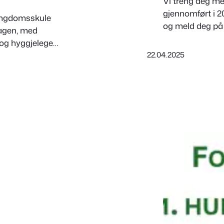
Vi treng deg me
gjennomført i 2
g ungdomsskule
og meld deg på 
dagen, med
r og hyggjelege
22.04.2025
nde frå andre
rrangementet