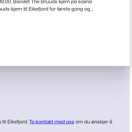
 18:00. Bandet The Bruuds kjem på scena
uuds kjem til Eikefjord for første gong og
og allsang til seint ut i nattestimene.
 2008, og har sidan den gong spelt musikk
 til…
til Eikefjord.
Ta kontakt med oss
om du ønskjer å