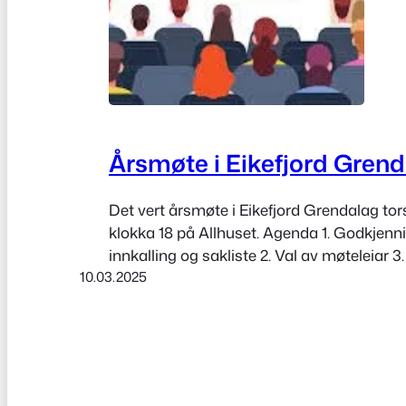
Årsmøte i Eikefjord Gren
Det vert årsmøte i Eikefjord Grendalag to
klokka 18 på Allhuset. Agenda 1. Godkjenn
innkalling og sakliste 2. Val av møteleiar 3.
10.03.2025
4. Val av to møtedeltakarar til å underskriv
Årsmelding 2024 6. Rekneskap 2024 7. G
vedtekter og forslag til endringer 8. Forslag 
arbeidsplan…