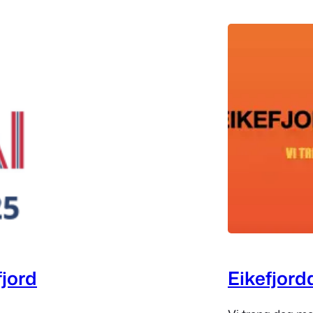
fjord
Eikefjord