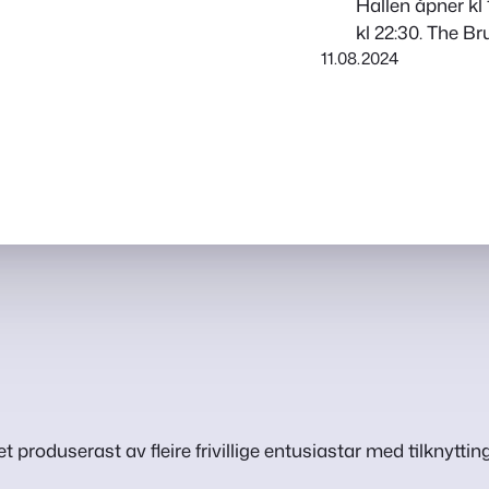
Hallen åpner kl
kl 22:30. The Br
11.08.2024
lover festivitas 
Bandet starta i
frå Bergen i Vest
t produserast av fleire frivillige entusiastar med tilknytting 