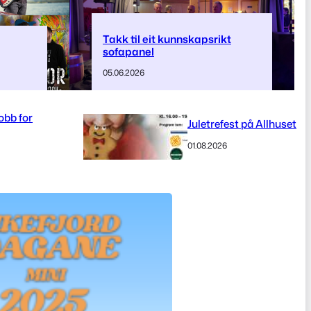
Takk til eit kunnskapsrikt
sofapanel
05.06.2026
bb for
Juletrefest på Allhuset
01.08.2026