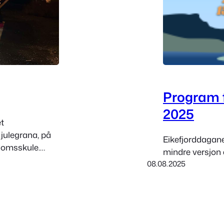
Program f
2025
t
julegrana, på
Eikefjorddagane b
domsskule.
mindre versjon 
ngar og sette
08.08.2025
p på
 antalet
. og 7. klasse