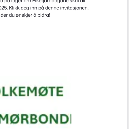
d på laget om Eikefjorddagane skal bli
025. Klikk deg inn på denne invitasjonen,
der du ønskjer å bidra!