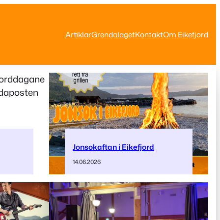
Artiklar
Grendalaget
Kontakt
Om Eikefjord
Jonsokaftan i Eikefjord
14.06.2026