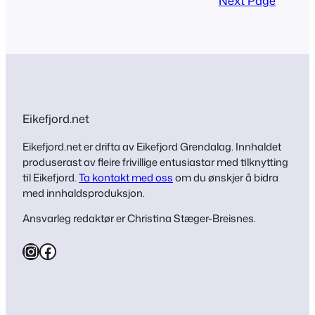
Next Page
side, og antalet oppmøtte var
usedvanleg godt. Jenter frå 6. og 7.
klasse leverte eit…
Eikefjord.net
Eikefjord.net er drifta av Eikefjord Grendalag. Innhaldet
produserast av fleire frivillige entusiastar med tilknytting
til Eikefjord.
Ta kontakt med oss
om du ønskjer å bidra
med innhaldsproduksjon.
Ansvarleg redaktør er Christina Stæger-Breisnes.
Instagram
Facebook