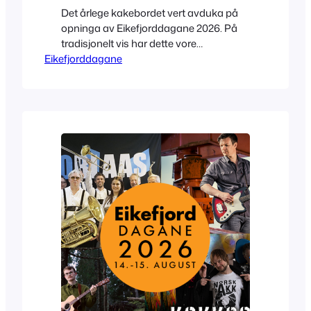
Det årlege kakebordet vert avduka på
opninga av Eikefjorddagane 2026. På
tradisjonelt vis har dette vore
Eikefjorddagane
gjennomført som ein dugnad, der
ildsjeler har stilt opp og laga sine
kakespesialitetar som publikum har fått
kose seg godt med. Målet i år er å få 100
kaker inn på kakebordet, og vi er allereie
godt i gang.…