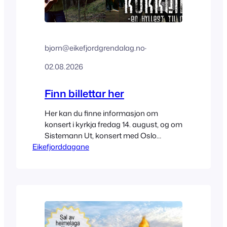
bjorn@eikefjordgrendalag.no
·
02.08.2026
Finn billettar her
Her kan du finne informasjon om
konsert i kyrkja fredag 14. august, og om
Sistemann Ut, konsert med Oslo
Eikefjorddagane
Blaaseorkester og Kokken Tor laurdag
15. august. Billettar til fredagskonserten
kan du kjøpe her Du kan også kjøpe
billett ved inngang til konserten fredag
frå 18.30. Kveldspass til
laurdagskvelden kan du kjøpe her Du
kan også…