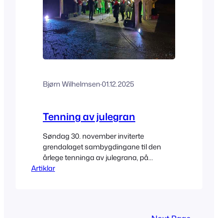
Bjørn Wilhelmsen
·
01.12.2025
Tenning av julegran
Søndag 30. november inviterte
grendalaget sambygdingane til den
årlege tenninga av julegrana, på
Artiklar
Salmontunet ved Eikefjord barne- og
ungdomsskule. Eikefjord skulemusikk
spelte varme julesongar og sette den
rette stemninga for dei som møtte opp
på julegrantenninga. Veret var på vår