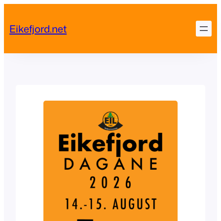
Skip
to
Eikefjord.net
content