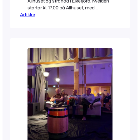
Allhuset og stranda i Eikefjord. Kvelden
startar kl. 17.00 på Allhuset, med
Artiklar
rømmegraut og sal av lodd på fine
premiar. Arrangørar er 9. klasse ved
Eikefjord barne- og ungdomsskule.