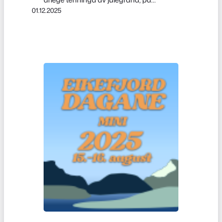
01.12.2025
Salmontunet ved Eikefjord barne- og
ungdomsskule. Eikefjord skulemusikk
spelte varme julesongar og sette den
rette stemninga for dei som møtte opp
på julegrantenninga. Veret var på vår
side, og antalet oppmøtte var
usedvanleg godt. Jenter frå 6. og 7.
klasse leverte eit…