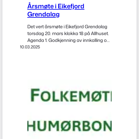
Årsmøte i Eikefjord
Grendalag
Det vert årsmøte i Eikefjord Grendalag
torsdag 20. mars klokka 18 på Allhuset.
Agenda 1. Godkjenning av innkalling og
10.03.2025
sakliste 2. Val av møteleiar 3. Val av
skrivar 4. Val av to møtedeltakarar til å
underskrive protokollen 5. Årsmelding
2024 6. Rekneskap 2024 7.
Gjennomgang av vedtekter og forslag
til endringer 8. Forslag til arbeidsplan…