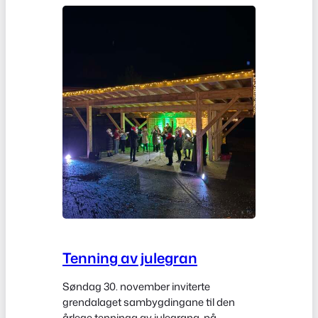
Tenning av julegran
Søndag 30. november inviterte
grendalaget sambygdingane til den
årlege tenninga av julegrana, på