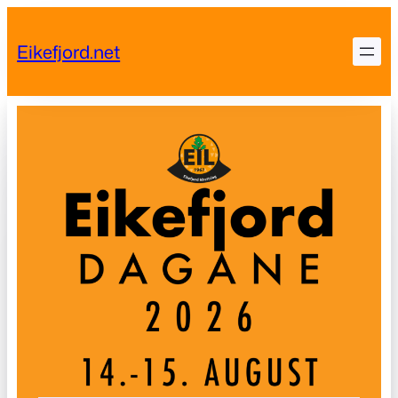
Skip
to
Eikefjord.net
content