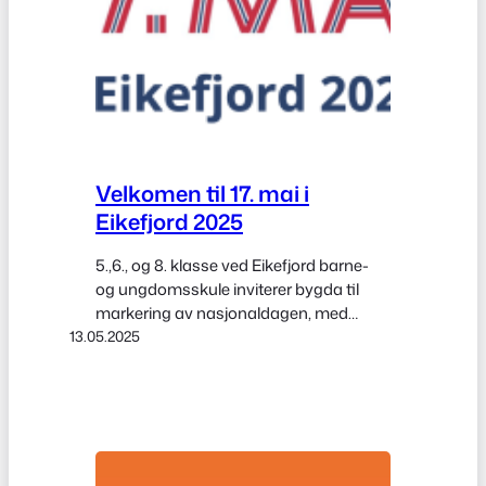
Velkomen til 17. mai i
Eikefjord 2025
5.,6., og 8. klasse ved Eikefjord barne-
og ungdomsskule inviterer bygda til
markering av nasjonaldagen, med
13.05.2025
særskilt gode utsikter for eit strålande
vêr og hyggjelege augneblink med
sambygdingar og besøkjande frå andre
stadar. Ta ein titt på programmet inne i
arrangementet her.