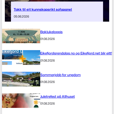
Takk til eit kunnskapsrikt sofapanel
05.06.2026
Baklukeloppis
01.08.2026
Eikefjordgrendalag.no og Eikefjord.net blir eitt!
01.08.2026
Sommarjobb for ungdom
01.08.2026
Juletrefest på Allhuset
01.08.2026