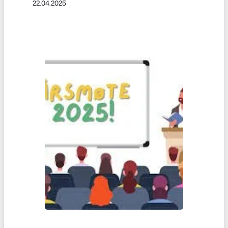
22.04.2025
invitasjonen, og meld deg på der du
ønskjer å bidra!