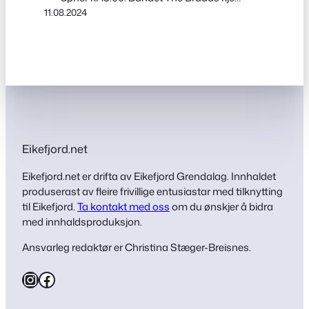
11.08.2024
på scena kl 22:30. The Bruuds kjem til
Eikefjord for første gong og lover
festivitas og allsang til seint ut i
nattestimene. Bandet starta i 2008, og
har sidan den gong spelt musikk frå
Bergen i Vest til…
Eikefjord.net
Eikefjord.net er drifta av Eikefjord Grendalag. Innhaldet
produserast av fleire frivillige entusiastar med tilknytting
til Eikefjord.
Ta kontakt med oss
om du ønskjer å bidra
med innhaldsproduksjon.
Ansvarleg redaktør er Christina Stæger-Breisnes.
Instagram
Facebook