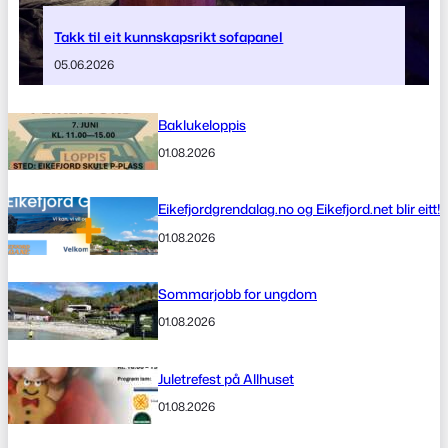
Takk til eit kunnskapsrikt sofapanel
05.06.2026
Baklukeloppis
01.08.2026
Eikefjordgrendalag.no og Eikefjord.net blir eitt!
01.08.2026
Sommarjobb for ungdom
01.08.2026
Juletrefest på Allhuset
01.08.2026