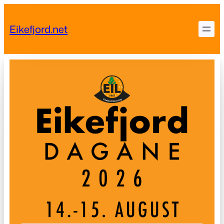
Skip
to
Eikefjord.net
content