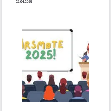
22.04.2025
invitasjonen, og meld deg på der du
ønskjer å bidra!