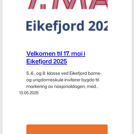
Velkomen til 17. mai i
Eikefjord 2025
5.,6., og 8. klasse ved Eikefjord barne-
og ungdomsskule inviterer bygda til
markering av nasjonaldagen, med
13.05.2025
særskilt gode utsikter for eit strålande
vêr og hyggjelege augneblink med
sambygdingar og besøkjande frå andre
stadar. Ta ein titt på programmet inne i
arrangementet her.