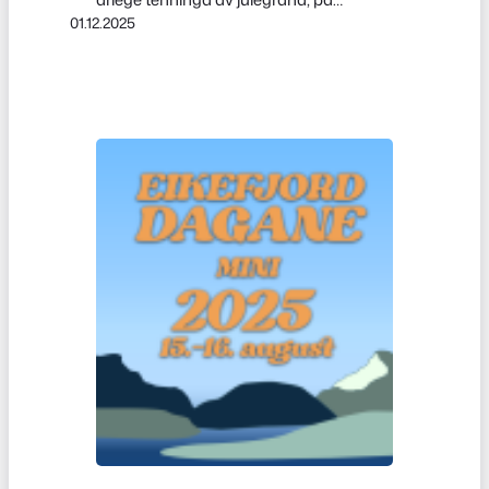
01.12.2025
Salmontunet ved Eikefjord barne- og
ungdomsskule. Eikefjord skulemusikk
spelte varme julesongar og sette den
rette stemninga for dei som møtte opp
på julegrantenninga. Veret var på vår
side, og antalet oppmøtte var
usedvanleg godt. Jenter frå 6. og 7.
klasse leverte eit…