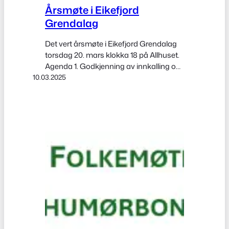
Årsmøte i Eikefjord
Grendalag
Det vert årsmøte i Eikefjord Grendalag
torsdag 20. mars klokka 18 på Allhuset.
Agenda 1. Godkjenning av innkalling og
10.03.2025
sakliste 2. Val av møteleiar 3. Val av
skrivar 4. Val av to møtedeltakarar til å
underskrive protokollen 5. Årsmelding
2024 6. Rekneskap 2024 7.
Gjennomgang av vedtekter og forslag
til endringer 8. Forslag til arbeidsplan…