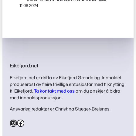
11.08.2024
på scena kl 22:30. The Bruuds kjem til
Eikefjord for første gong og lover
festivitas og allsang til seint ut i
nattestimene. Bandet starta i 2008, og
har sidan den gong spelt musikk frå
Bergen i Vest til…
Eikefjord.net
Eikefjord.net er drifta av Eikefjord Grendalag. Innhaldet
produserast av fleire frivillige entusiastar med tilknytting
til Eikefjord.
Ta kontakt med oss
om du ønskjer å bidra
med innhaldsproduksjon.
Ansvarleg redaktør er Christina Stæger-Breisnes.
Instagram
Facebook